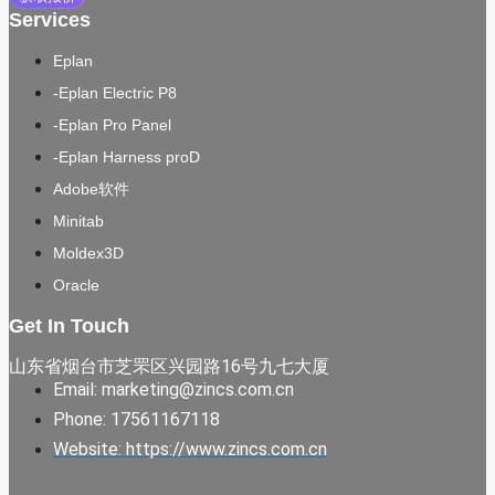
Services
Eplan
-Eplan Electric P8
-Eplan Pro Panel
-Eplan Harness proD
Adobe软件
Minitab
Moldex3D
Oracle
Get In Touch
山东省烟台市芝罘区兴园路16号九七大厦
Email: marketing@zincs.com.cn
Phone: 17561167118
Website: https://www.zincs.com.cn