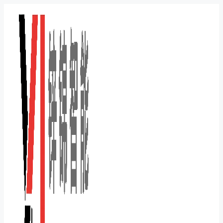
跳
至
内
容