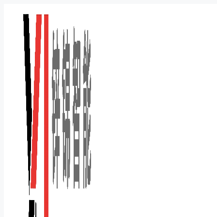
跳
至
内
容