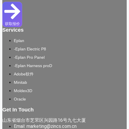
获取报价
Services
Eplan
-Eplan Electric P8
-Eplan Pro Panel
-Eplan Harness proD
Adobe软件
Minitab
Moldex3D
Oracle
Get In Touch
山东省烟台市芝罘区兴园路16号九七大厦
Email: marketing@zincs.com.cn