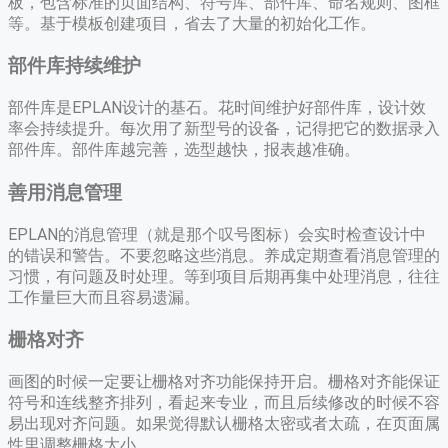
板，包含标准的页面结构、符号库、部件库、命名规则、图框
等。基于模板创建项目，省去了大量的初始化工作。
部件库持续维护
部件库是EPLAN设计的基石。花时间维护好部件库，设计效
率会持续提升。每次用了新型号的设备，记得把它的数据录入
部件库。部件库越完善，选型越快，报表越准确。
善用消息管理
EPLAN的消息管理（就是那个叹号图标）会实时检查设计中
的错误和警告。不要忽略这些消息。养成定期查看消息管理的
习惯，有问题及时处理。等到项目后期再集中处理消息，往往
工作量巨大而且容易遗漏。
栅格对齐
画图的时候一定要让栅格对齐功能保持开启。栅格对齐能保证
符号和连线整齐排列，看起来专业，而且后续修改的时候不容
易出现对齐问题。如果觉得默认栅格太密或者太疏，在页面属
性里调整栅格大小。