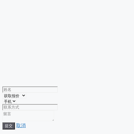
取消
提交