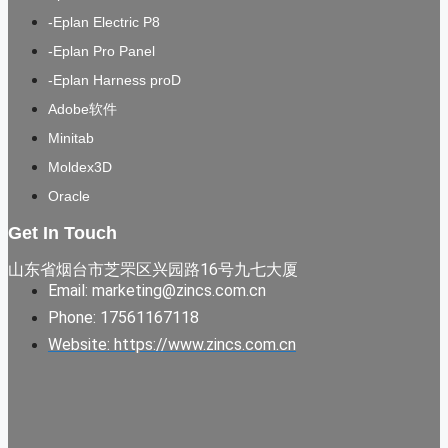
-Eplan Electric P8
-Eplan Pro Panel
-Eplan Harness proD
Adobe软件
Minitab
Moldex3D
Oracle
Get In Touch
山东省烟台市芝罘区兴园路16号九七大厦
Email: marketing@zincs.com.cn
Phone: 17561167118
Website: https://www.zincs.com.cn