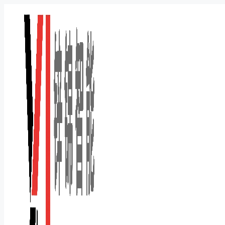
跳
至
内
容