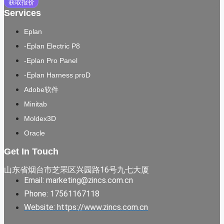
获取报价
Services
Eplan
-Eplan Electric P8
-Eplan Pro Panel
-Eplan Harness proD
Adobe软件
Minitab
Moldex3D
Oracle
Get In Touch
山东省烟台市芝罘区兴园路16号九七大厦
Email: marketing@zincs.com.cn
Phone: 17561167118
Website: https://www.zincs.com.cn