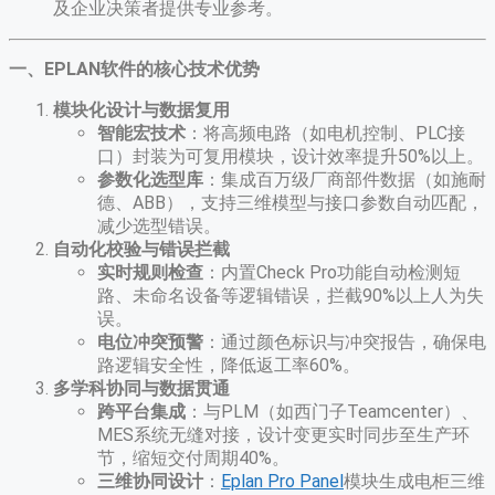
及企业决策者提供专业参考。
一、EPLAN软件的核心技术优势
模块化设计与数据复用
智能宏技术
​：将高频电路（如电机控制、PLC接
口）封装为可复用模块，设计效率提升50%以上。
参数化选型库
​：集成百万级厂商部件数据（如施耐
德、ABB），支持三维模型与接口参数自动匹配，
减少选型错误。
自动化校验与错误拦截
实时规则检查
​：内置Check Pro功能自动检测短
路、未命名设备等逻辑错误，拦截90%以上人为失
误。
电位冲突预警
​：通过颜色标识与冲突报告，确保电
路逻辑安全性，降低返工率60%。
多学科协同与数据贯通
跨平台集成
​：与PLM（如西门子Teamcenter）、
MES系统无缝对接，设计变更实时同步至生产环
节，缩短交付周期40%。
三维协同设计
​：
Eplan Pro Panel
模块生成电柜三维