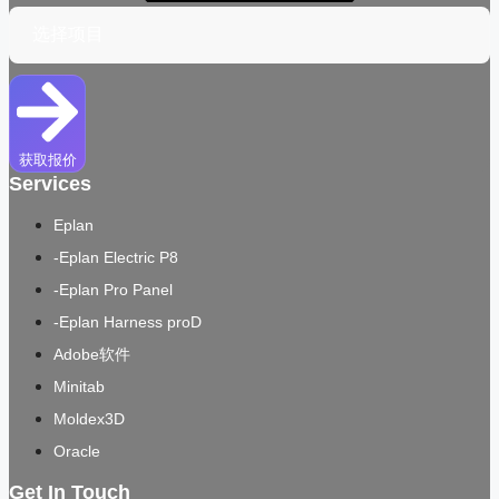
获取报价
Services
Eplan
-Eplan Electric P8
-Eplan Pro Panel
-Eplan Harness proD
Adobe软件
Minitab
Moldex3D
Oracle
Get In Touch