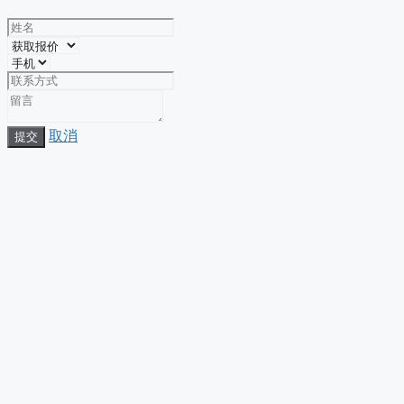
取消
提交