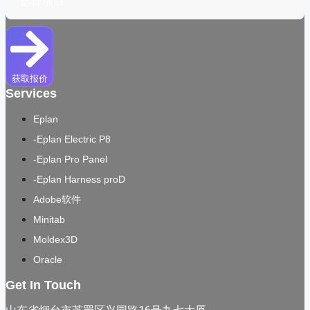
获取报价
Services
Eplan
-Eplan Electric P8
-Eplan Pro Panel
-Eplan Harness proD
Adobe软件
Minitab
Moldex3D
Oracle
Get In Touch