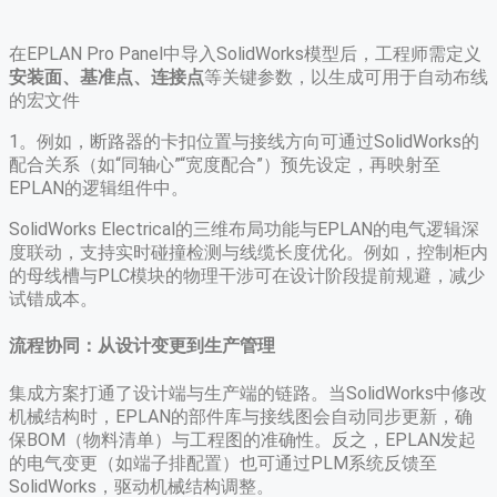
在EPLAN Pro Panel中导入SolidWorks模型后，工程师需定义​
安装面、基准点、连接点​
​等关键参数，以生成可用于自动布线
的宏文件
1
。例如，断路器的卡扣位置与接线方向可通过SolidWorks的
配合关系（如“同轴心”“宽度配合”）预先设定，再映射至
EPLAN的逻辑组件中
。
SolidWorks Electrical的三维布局功能与EPLAN的电气逻辑深
度联动，支持实时碰撞检测与线缆长度优化。例如，控制柜内
的母线槽与PLC模块的物理干涉可在设计阶段提前规避，减少
试错成本
。
​流程协同：从设计变更到生产管理​
集成方案打通了设计端与生产端的链路。当SolidWorks中修改
机械结构时，EPLAN的部件库与接线图会自动同步更新，确
保BOM（物料清单）与工程图的准确性
。反之，EPLAN发起
的电气变更（如端子排配置）也可通过PLM系统反馈至
SolidWorks，驱动机械结构调整
。