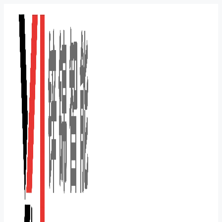
跳
至
内
容