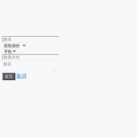
取消
提交