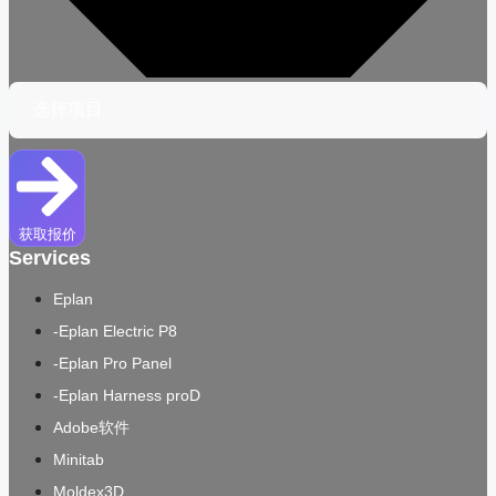
获取报价
Services
Eplan
-Eplan Electric P8
-Eplan Pro Panel
-Eplan Harness proD
Adobe软件
Minitab
Moldex3D