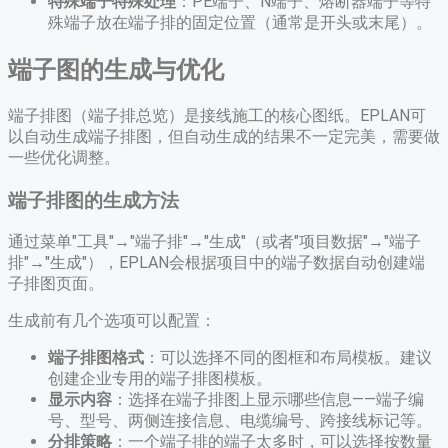
特殊端子特殊处理
：PE端子、N端子、熔断器端子等特
殊端子放在端子排的固定位置（通常是开头或末尾）。
端子图的生成与优化
端子排图（端子排总览）是接线施工的核心图纸。EPLAN可
以自动生成端子排图，但自动生成的结果不一定完美，需要做
一些优化调整。
端子排图的生成方法
通过菜单"工具"→"端子排"→"生成"（或者"项目数据"→"端子
排"→"生成"），EPLAN会根据项目中的端子数据自动创建端
子排图页面。
生成前有几个选项可以配置：
端子排图格式
：可以选择不同的图框和布局模板。建议
创建企业专用的端子排图模板。
显示内容
：选择在端子排图上显示哪些信息——端子编
号、型号、两侧连接信息、电缆编号、跨接线标记等。
分排策略
：一个端子排的端子太多时，可以选择按数量