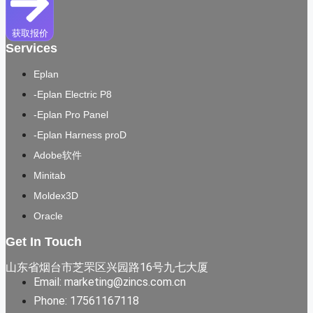
获取报价
Services
Eplan
-Eplan Electric P8
-Eplan Pro Panel
-Eplan Harness proD
Adobe软件
Minitab
Moldex3D
Oracle
Get In Touch
山东省烟台市芝罘区兴园路16号九七大厦
Email: marketing@zincs.com.cn
Phone: 17561167118