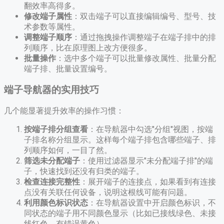
翻效率高得多。
修改端子属性
：双击端子可以直接编辑编号、型号、技
术参数等属性。
调整端子顺序
：通过拖拽操作调整端子在端子排中的排
列顺序，比在原理图上改方便很多。
批量操作
：选中多个端子可以批量修改属性、批量分配
端子排、批量设置编号。
端子导航器的实用技巧
几个能显著提升效率的操作习惯：
按端子排分组查看
：在导航器中勾选"分组"视图，按端
子排名称分组显示。这样每个端子排包含哪些端子、排
列顺序如何，一目了然。
筛选未分配端子
：使用过滤器显示"未分配端子排"的端
子，快速找到还没有归类的端子。
检查连接完整性
：展开端子的连接点，如果看到有连接
点没有关联任何设备，说明这根线可能有问题。
利用颜色标识状态
：在导航器设置中开启颜色标识，不
同状态的端子用不同颜色显示（比如已接线绿色、未接
线红色、有错误黄色）。