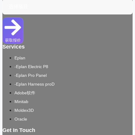
获取报价
Services
Eplan
-Eplan Electric P8
-Eplan Pro Panel
-Eplan Harness proD
Adobe软件
Minitab
Moldex3D
Oracle
Get In Touch