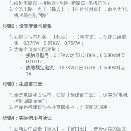
绘制电路图（接触器+热继+断路器+电机符号）；
全选电路，点击【插入】→【占位符对象】，命名为“电
机功率控制回路”
步骤2：设置变量与值集
右键占位符对象→【数据】→【新值集】，创建三组值
集：0.37KW、0.55KW、0.75KW；
为每个值集分配变量：
接触器型号
​：0.37KW对应LC1D09，0.55KW对应
LC1D12；
热继额定电流
​：0.37KW对应0.63A，0.55KW对应
1A
步骤3：生成窗口宏
全选电路和占位符，右键【创建窗口宏】，保存为“电机
控制回路.ema”；
存储路径建议放在共享服务器，方便团队调用
步骤4：实际调用与验证
新项目中点击【插入】→【窗口宏】，选择保存的宏文