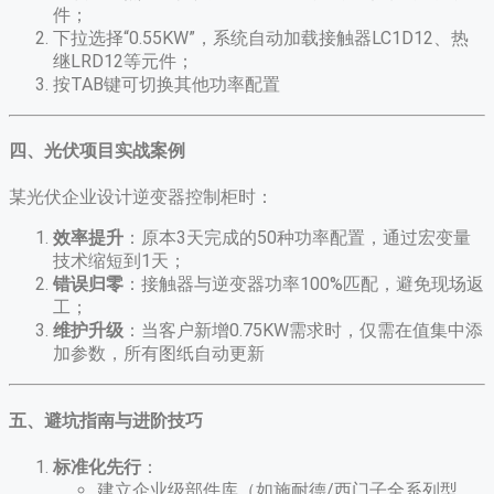
件；
下拉选择“0.55KW”，系统自动加载接触器LC1D12、热
继LRD12等元件；
按TAB键可切换其他功率配置
四、光伏项目实战案例
某光伏企业设计逆变器控制柜时：
效率提升
​：原本3天完成的50种功率配置，通过宏变量
技术缩短到1天；
错误归零
​：接触器与逆变器功率100%匹配，避免现场返
工；
维护升级
​：当客户新增0.75KW需求时，仅需在值集中添
加参数，所有图纸自动更新
五、避坑指南与进阶技巧
标准化先行
​：
建立企业级部件库（如施耐德/西门子全系列型