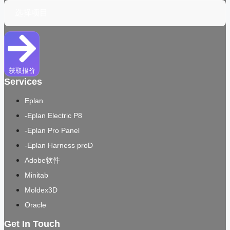
获取报价
Services
Eplan
-Eplan Electric P8
-Eplan Pro Panel
-Eplan Harness proD
Adobe软件
Minitab
Moldex3D
Oracle
Get In Touch