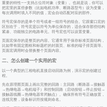
重要的特性——支持占位符对象（变量）。也就是说，你可以
把宏里的某些参数（比如电机功率、断路器型号）设为变量，
每次调用时填入不同的值，宏会自动匹配对应的部件。
符号宏保存的是单个符号或者一组符号的组合。它跟窗口宏的
区别在于，符号宏是以符号为单位保存的，适合保存那些结构
紧凑、功能独立的电路单元。符号宏也可以设置变量。
页面宏保存的是整页的内容。它通常用于保存标准页面结构，
比如带有固定图框和标题栏的封面页、标准的端子排页面等。
页面宏调用时会替换整个页面内容。
二、怎么创建一个实用的宏
以一个典型的三相电机直接启动回路为例，演示宏的创建过
程。
先在原理图页面上画出完整的回路：主回路（断路器→接触器
→热继电器→电机端子）和控制回路（启动按钮→停止按钮→
接触器线圈→热继电器常闭触点）。确保所有符号正确放置，
连线完整，设备标识符按规则命名。