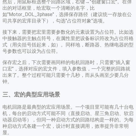
然后，用鼠标框选整个回路区域，右键→"创建窗口宏"。在弹
出的对话框里，给宏取一个清晰的名字，比
如"Motor_DOL_3phase"，选择保存路径（建议统一存放在公
司共享的宏库目录下），勾选"占位符对象"选项。
接下来，需要把宏里需要参数化的元素设置为占位符。比如选
中接触器的主触点符号，在属性里把设备标识符改为占位符格
式（用尖括号括起来，如）。同样地，断路器、热继电器的型
号参数也可以设为占位符。
保存宏之后，下次需要画同样的电机回路时，只需要"插入窗
口宏"，选择对应的宏文件，填入参数值，一个完整的回路就
出来了。整个过程可能只需要十几秒，而从头画至少要几分
钟。
三、宏的典型应用场景
电机回路是最典型的宏应用场景。一个项目里可能有几十台电
机，每台的启动方式可能不同（直接启动、星三角启动、软启
动器启动等），但同一种启动方式的回路结构是一样的。为每
种启动方式各建一个宏，设计时直接调用，效率提升非常明
显。