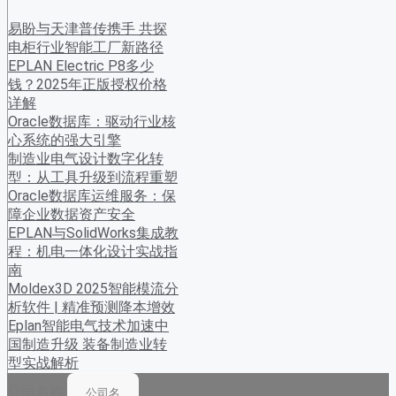
易盼与天津普传携手 共探
电柜行业智能工厂新路径
EPLAN Electric P8多少
钱？2025年正版授权价格
详解
Oracle数据库：驱动行业核
心系统的强大引擎
制造业电气设计数字化转
型：从工具升级到流程重塑
Oracle数据库运维服务：保
障企业数据资产安全
EPLAN与SolidWorks集成教
程：机电一体化设计实战指
南
Moldex3D 2025智能模流分
析软件 | 精准预测降本增效
Eplan智能电气技术加速中
国制造升级 装备制造业转
型实战解析
公司名称