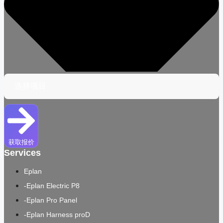
获取报价
Services
Eplan
-Eplan Electric P8
-Eplan Pro Panel
-Eplan Harness proD