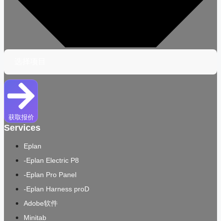
获取报价
Services
Eplan
-Eplan Electric P8
-Eplan Pro Panel
-Eplan Harness proD
Adobe软件
Minitab