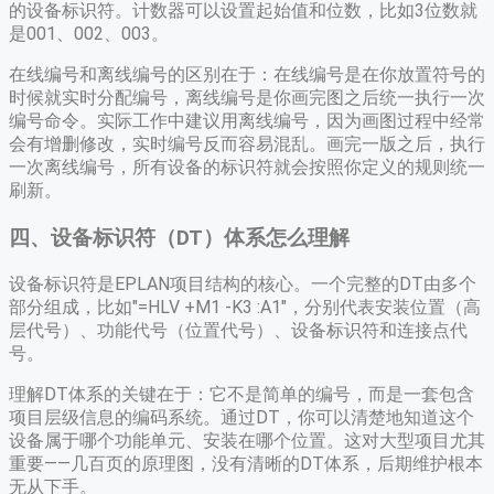
的设备标识符。计数器可以设置起始值和位数，比如3位数就
是001、002、003。
在线编号和离线编号的区别在于：在线编号是在你放置符号的
时候就实时分配编号，离线编号是你画完图之后统一执行一次
编号命令。实际工作中建议用离线编号，因为画图过程中经常
会有增删修改，实时编号反而容易混乱。画完一版之后，执行
一次离线编号，所有设备的标识符就会按照你定义的规则统一
刷新。
四、设备标识符（DT）体系怎么理解
设备标识符是EPLAN项目结构的核心。一个完整的DT由多个
部分组成，比如"=HLV +M1 -K3 :A1"，分别代表安装位置（高
层代号）、功能代号（位置代号）、设备标识符和连接点代
号。
理解DT体系的关键在于：它不是简单的编号，而是一套包含
项目层级信息的编码系统。通过DT，你可以清楚地知道这个
设备属于哪个功能单元、安装在哪个位置。这对大型项目尤其
重要——几百页的原理图，没有清晰的DT体系，后期维护根本
无从下手。