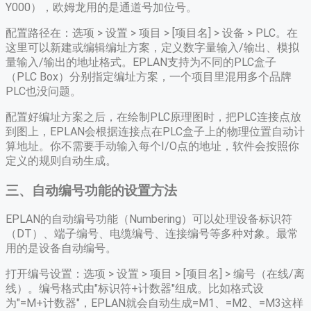
Y000），欧姆龙用的是通道号加位号。
配置路径在：选项 > 设置 > 项目 > [项目名] > 设备 > PLC。在
这里可以新建或编辑编址方案，定义数字量输入/输出、模拟
量输入/输出的地址格式。EPLAN支持为不同的PLC盒子
（PLC Box）分别指定编址方案，一个项目里混用多个品牌
PLC也没问题。
配置好编址方案之后，在绘制PLC原理图时，把PLC连接点放
到图上，EPLAN会根据连接点在PLC盒子上的物理位置自动计
算地址。你不需要手动输入每个I/O点的地址，软件会按照你
定义的规则自动生成。
三、自动编号功能的设置方法
EPLAN的自动编号功能（Numbering）可以处理设备标识符
（DT）、端子编号、电缆编号、连接编号等多种对象。最常
用的是设备自动编号。
打开编号设置：选项 > 设置 > 项目 > [项目名] > 编号（在线/离
线）。编号格式由"标识符+计数器"组成。比如格式设
为"=M+计数器"，EPLAN就会自动生成=M1、=M2、=M3这样