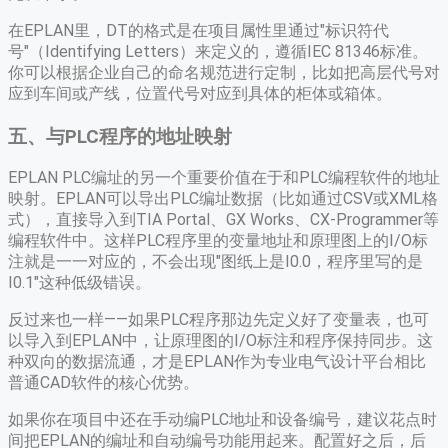
在EPLAN里，DT的格式是在项目属性里通过"标识符代
号"（Identifying Letters）来定义的，遵循IEC 81346标准。
你可以根据企业自己的命名规范进行定制，比如把高层代号对
应到车间或产线，位置代号对应到具体的柜体或箱体。
五、与PLC程序的地址映射
EPLAN PLC编址的另一个重要价值在于和PLC编程软件的地址
映射。EPLAN可以导出PLC编址数据（比如通过CSV或XML格
式），直接导入到TIA Portal、GX Works、CX-Programmer等
编程软件中。这样PLC程序里的变量地址和原理图上的I/O标
注就是一一对应的，不会出现"图纸上是I0.0，程序里写的是
I0.1"这种低级错误。
反过来也一样——如果PLC程序那边先定义好了变量表，也可
以导入到EPLAN中，让原理图的I/O标注和程序保持同步。这
种双向的数据流通，才是EPLAN作为专业电气设计平台相比
普通CAD软件的核心优势。
如果你在项目中还在手动编PLC地址和设备编号，建议花点时
间把EPLAN的编址和自动编号功能用起来。配置好之后，后