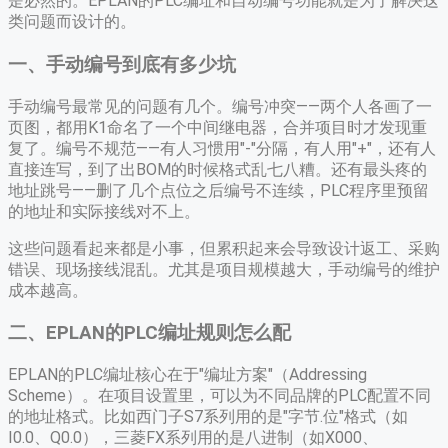
是必然的。EPLAN的PLC编址和自动编号功能就是为了解决这
类问题而设计的。
一、手动编号到底有多少坑
手动编号最常见的问题有几个。编号冲突——两个人各画了一
页图，都用K1命名了一个中间继电器，合并项目时才发现重
复了。编号不规范——有人习惯用"-"分隔，有人用"+"，还有人
直接连写，到了出BOM的时候格式乱七八糟。还有最头疼的
地址跳号——删了几个点位之后编号不连续，PLC程序里预留
的地址和实际接线对不上。
这些问题看起来都是小事，但累积起来会导致设计返工、采购
错误、现场接线混乱。尤其是项目规模越大，手动编号的维护
成本越高。
二、EPLAN的PLC编址规则怎么配
EPLAN的PLC编址核心在于"编址方案"（Addressing
Scheme）。在项目设置里，可以为不同品牌的PLC配置不同
的地址格式。比如西门子S7系列用的是"字节.位"格式（如
I0.0、Q0.0），三菱FX系列用的是八进制（如X000、