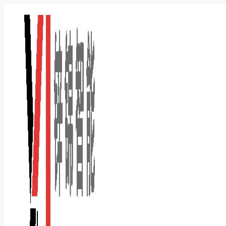
跳
至
内
容