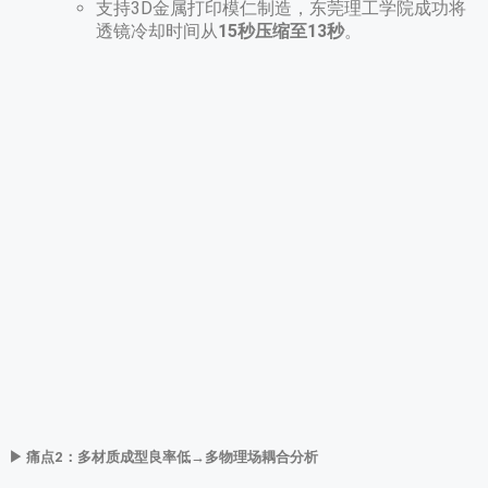
支持3D金属打印模仁制造，东莞理工学院成功将
透镜冷却时间从
15秒压缩至13秒
​。
▶ ​
痛点2：多材质成型良率低→多物理场耦合分析