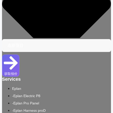
获取报价
Services
Eplan
-Eplan Electric P8
-Eplan Pro Panel
-Eplan Harness proD