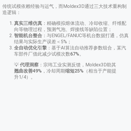
传统试模依赖经验与运气，而Moldex3D通过三大技术重构制
造逻辑：
真实三维仿真
​：精确模拟熔体流动、冷却收缩、纤维配
向等物理过程，预测气泡、焊接线等缺陷位置；
智能机台整合
​：与ENGEL/FANUC等机台数据打通，仿真
结果与实际生产误差＜5%；
全自动优化引擎
​：基于AI算法自动推荐参数组合，某汽
车部件厂借此减少试模次数
67%​
​。
💡 ​
代理洞察
​：宗玮工业实测反馈，Moldex3D助其
翘曲改善49%​
，冷却周期
缩短25%​
​（相当于产能提
升1/4）
。