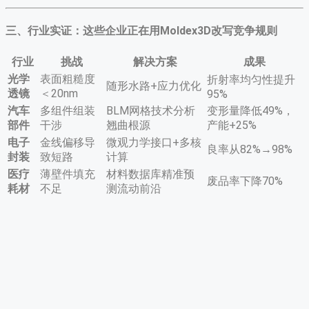
三、行业实证：这些企业正在用Moldex3D改写竞争规则
行业
挑战
解决方案
成果
光学
表面粗糙度
折射率均匀性提升
随形水路+应力优化
透镜
＜20nm
95%
汽车
多组件组装
BLM网格技术分析
变形量降低49%，
部件
干涉
翘曲根源
产能+25%
电子
金线偏移导
微观力学接口+多核
良率从82%→98%
封装
致短路
计算
医疗
薄壁件填充
材料数据库精准预
废品率下降70%
耗材
不足
测流动前沿