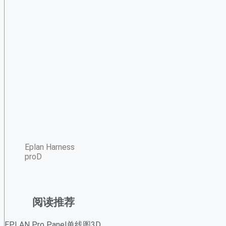
Eplan Harness
proD
阅读推荐
EPLAN Pro Panel单线图3D