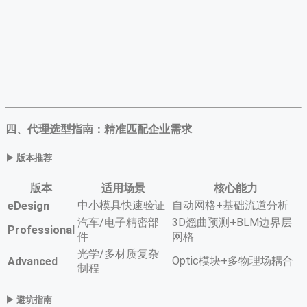
四、代理选型指南：精准匹配企业需求
▶ ​
版本推荐
版本
适用场景
核心能力
中小模具快速验证
自动网格+基础流道分析
eDesign
汽车/电子精密部
3D翘曲预测+BLM边界层
Professional
件
网格
光学/多材质复杂
Optic模块+多物理场耦合
Advanced
制程
▶ ​
避坑指南