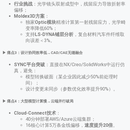
行业挑战
​：光学镜头双射成型中，残留应力导致折射率
偏移；
Moldex3D方案
​：
独家
Optic模块
精准计算第一射残留应力，光学畸
变率降低60%；
支持
LS-DYNA铺层分析
，复合材料汽车件纤维取
向误差＜3%。
▶ ​
痛点3：设计协同效率低→CAD/CAE无缝融合
SYNC平台突破
​：直接在NX/Creo/SolidWorks中运行仿
真，避免：
模型转换破面（某企业因此减少50%前处理时
间）；
设计变更未同步（参数优化效率提升90%）。
▶ ​
痛点4：大型模型计算慢→云端并行破局
Cloud-Connect技术
​：
40分钟部署AWS/Azure云端集群；
16核心计算5万条金线偏移，​
速度提升20倍
​。