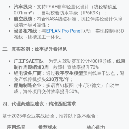
汽车线束
​：支持FSAE赛车轻量化设计（线径精确至
0.01mm²），自动校验防水等级（IP6K9K）；
航空线缆
​：符合NASA线缆标准，抗拉伸路径设计保障
极端环境可靠性；
设备柜布线
​：与
EPLAN Pro Panel
联动，实现控制柜3D
布线→线槽加工一体化。
三、真实案例：效率提升看得见
广工FSAE车队
​：为无人驾驶赛车设计400根导线，​
线束
制作周期缩短3周
，故障排查效率提升70%；
锂电设备厂商
​：通过
数字孪生模型
预判线束干涉点，避
免产线停机损失
230万元/年
；
船舶制造企业
​：多语言钉板图（中/英/德文）自动生
成，海外项目交付效率提升50%。​
四、代理商选型建议：精准匹配需求
基于2025年企业实战经验，推荐以下版本组合：
应用场景
推荐版本
核心能力