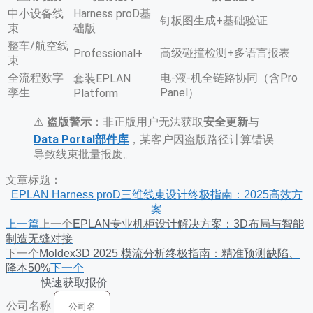
中小设备线
Harness proD基
钉板图生成+基础验证
束
础版
整车/航空线
高级碰撞检测+多语言报表
Professional+
束
全流程数字
电-液-机全链路协同（含Pro
套装EPLAN
孪生
Panel）
Platform
⚠️ ​
盗版警示
​：非正版用户无法获取
安全更新
与
Data Portal部件库
，某客户因盗版路径计算错误
导致线束批量报废
。
文章标题：
EPLAN Harness proD三维线束设计终极指南：2025高效方
案
上一篇
上一个
EPLAN专业机柜设计解决方案：3D布局与智能
制造无缝对接
下一个
Moldex3D 2025 模流分析终极指南：精准预测缺陷、
降本50%
下一个
快速获取报价
公司名称