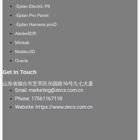
-Eplan Electric P8
-Eplan Pro Panel
-Eplan Harness proD
Adobe软件
Minitab
Moldex3D
Oracle
Get In Touch
山东省烟台市芝罘区兴园路16号九七大厦
Email: marketing@zincs.com.cn
Phone: 17561167118
Website: https://www.zincs.com.cn