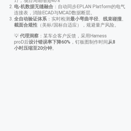
计，项目周期缩短40%
电-机数据无缝融合
​：自动同步EPLAN Platform的电气
连接表，消除ECAD与MCAD数据断层。
全自动验证体系
​：实时检测
最小弯曲半径
、
线束碰撞
、
截面合规性
​（美标/国标自适应），规避量产风险。
💡 ​
代理洞察
​：某车企客户反馈，采用Harness
proD后
设计错误率下降60%​
，钉板图制作时间
从8
小时压缩至20分钟
。