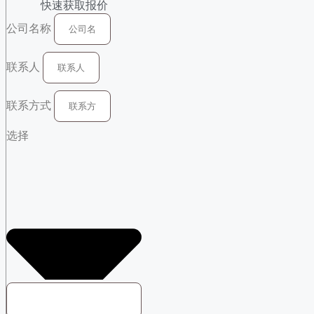
快速获取报价
公司名称
联系人
联系方式
选择