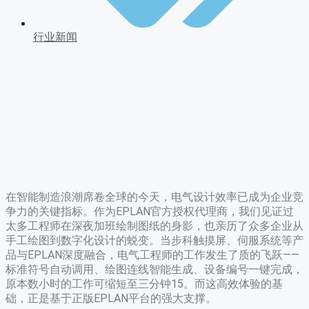
行业新闻
在智能制造浪潮席卷全球的今天，电气设计效率已成为企业竞
争力的关键指标。作为EPLAN官方授权代理商，我们见证过
太多工程师在深夜加班绘制图纸的身影，也亲历了众多企业从
手工绘图到数字化设计的蜕变。当步科触摸屏、伺服系统等产
品与EPLAN深度融合，电气工程师的工作发生了质的飞跃——
标准符号自动调用、绘图连线智能生成、设备编号一键完成，
原本数小时的工作可缩短至三分钟
1
5
。而这高效体验的基
础，正是基于正版EPLAN平台的强大支撑。