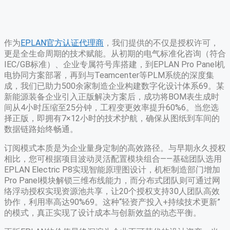
作为
EPLAN官方认证代理商
，我们提供的不仅是授权许可，
更是全生命周期的技术赋能。从初期的电气标准化咨询（符合
IEC/GB标准）、企业专属符号库搭建，到EPLAN Pro Panel机
电协同方案部署，再到与Teamcenter等PLM系统的深度集
成，我们已助力500余家制造企业构建数字化设计体系
6
9
。某
新能源装备企业引入正版解决方案后，成功将BOM表生成时
间从4小时压缩至25分钟，工程变更效率提升60%
6
。当您选
择正版，即拥有7×12小时的技术护航，确保从图纸到车间的
数据链路始终畅通。
订阅模式本质是为企业量身定制的高效路径。与早期永久授权
相比，您可根据项目波动灵活配置模块组合——基础团队选用
EPLAN Electric P8实现智能原理图设计，机柜制造部门增加
Pro Panel模块解锁三维布线能力，而分布式团队则可通过网
络浮动授权实现资源池共享，让20个授权支持30人团队高效
协作，利用率高达90%
6
9
。这种“轻资产投入+持续技术更新”
的模式，真正实现了设计成本与创新效益的动态平衡。