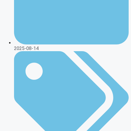
2025-08-14