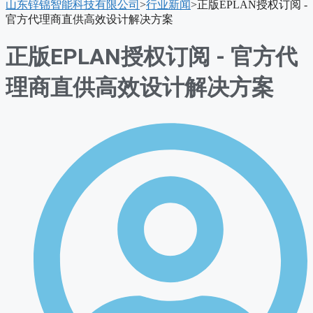
山东锌锦智能科技有限公司
>
行业新闻
>
正版EPLAN授权订阅 -
单
官方代理商直供高效设计解决方案
正版EPLAN授权订阅 - 官方代
理商直供高效设计解决方案