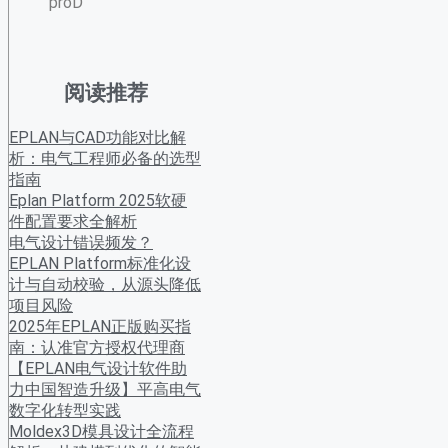
proD
阅读推荐
EPLAN与CAD功能对比解
析：电气工程师必备的选型
指南
Eplan Platform 2025软硬
件配置要求全解析
电气设计错误频发？
EPLAN Platform标准化设
计与自动校验，从源头降低
项目风险
2025年EPLAN正版购买指
南：认准官方授权代理商
【EPLAN电气设计软件助
力中国智造升级】平高电气
数字化转型实践
Moldex3D模具设计全流程