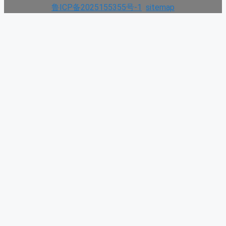
鲁ICP备2025155355号-1
sitemap