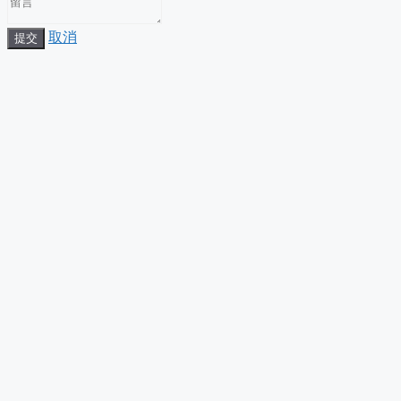
取消
提交