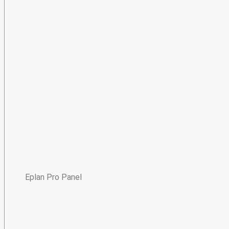
Eplan Pro Panel