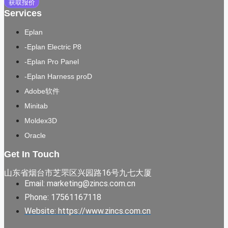
获取报价
Services
Eplan
-Eplan Electric P8
-Eplan Pro Panel
-Eplan Harness proD
Adobe软件
Minitab
Moldex3D
Oracle
Get In Touch
山东省烟台市芝罘区兴园路16号九七大厦
Email: marketing@zincs.com.cn
Phone: 17561167118
Website: https://www.zincs.com.cn