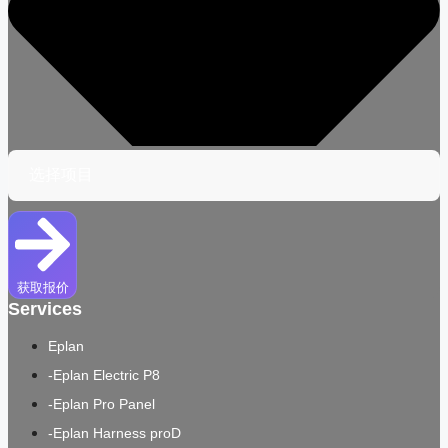
获取报价
Services
Eplan
-Eplan Electric P8
-Eplan Pro Panel
-Eplan Harness proD