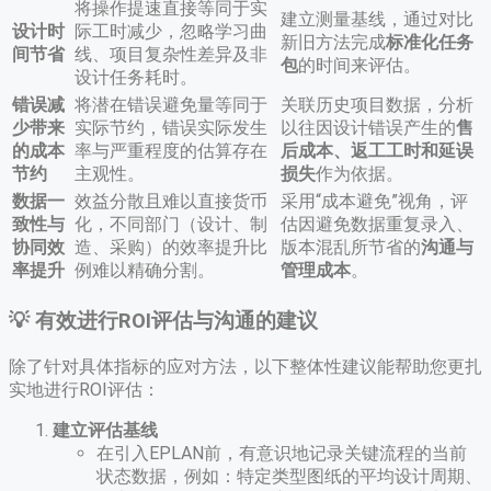
将操作提速直接等同于实
建立测量基线，通过对比
设计时
际工时减少，忽略学习曲
新旧方法完成
标准化任务
间节省
线、项目复杂性差异及非
包
的时间来评估。
设计任务耗时。
错误减
将潜在错误避免量等同于
关联历史项目数据，分析
少带来
实际节约，错误实际发生
以往因设计错误产生的
售
的成本
率与严重程度的估算存在
后成本、返工工时和延误
节约
主观性。
损失
作为依据。
数据一
效益分散且难以直接货币
采用“成本避免”视角，评
致性与
化，不同部门（设计、制
估因避免数据重复录入、
协同效
造、采购）的效率提升比
版本混乱所节省的
沟通与
率提升
例难以精确分割。
管理成本
​。
💡 有效进行ROI评估与沟通的建议
除了针对具体指标的应对方法，以下整体性建议能帮助您更扎
实地进行ROI评估：
建立评估基线
在引入EPLAN前，有意识地记录关键流程的当前
状态数据，例如：特定类型图纸的平均设计周期、