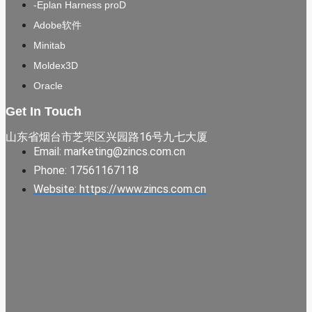
-Eplan Harness proD
Adobe软件
Minitab
Moldex3D
Oracle
Get In Touch
山东省烟台市芝罘区兴园路16号九七大厦
Email: marketing@zincs.com.cn
Phone: 17561167118
Website: https://www.zincs.com.cn