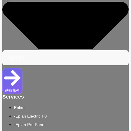
获取报价
Services
Eplan
-Eplan Electric P8
-Eplan Pro Panel