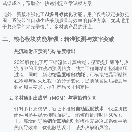
试错成本，帮助企业快速制定科学试模方案。
此外，新版本强化了
AI多目标优化功能
，用户仅需设定参数范
围，系统即可自动生成兼顾质量与效率的解决方案，尤其适用
于复杂零件如光学镜片、多材质产品的开发。
二、核心模块功能增强：精准预测与效率突破
热流道射压预测与结晶度输出
2025版优化了可压缩流体计算功能，显著提升薄件与热
流道中的压力波动预测精度，助力工程师精准控制保压
过程。同时，新增
结晶度输出功能
，可模拟结晶型塑料
在冷却与回火过程中的分子变化，提前预警因后结晶导
致的翘曲变形，提升产品尺寸稳定性。
多材质射出成型（MCM）与导热销仿真
针对多材质模型，新版本推出
自动匹配技术
，快速拼接
组件网格并提示接触面错误，缩短前处理时间50%以
上。新增的
导热销仿真功能
则能模拟复杂冷却系统中的
热传导效率，优化散热设计，减少热缺陷风险。